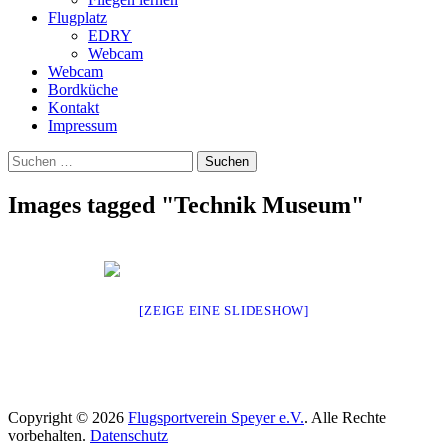
Flugplatz
EDRY
Webcam
Webcam
Bordküche
Kontakt
Impressum
Suchen
Suchen
nach:
Images tagged "Technik Museum"
[ZEIGE EINE SLIDESHOW]
Copyright © 2026
Flugsportverein Speyer e.V.
. Alle Rechte
vorbehalten.
Datenschutz