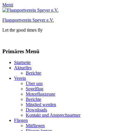
Menü
Flugsportverein Speyer e.V.
Let the good times fly
Facebook
Instagram
Primäres Menü
Zum
Startseite
Inhalt
Aktuelles
springen
Berichte
Verein
Über uns
Segelflug
Motorflugzeuge
Berichte
Mitglied werden
Downloads
Kontakt und Ansprechpartner
Fliegen
Mitfliegen
Fliegen lernen