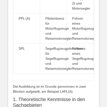
2t und
Motorsegler
PPL (A)
Pilotenlizenz
Führen
für
eines
Motorflugzeuge
Motorflugzeuges
und
und
Reisemotorsegler
Reisemotorsegler
SPL
Segelflugzeugpilotenlizenz
Führen
für
eines
Segelflugzeuge
Segelflugzeuges
und
und
Reisemotorsegler
Reisemotorsegler
Die Ausbildung ist im Grunde genommen in zwei
Blöcken aufgeteilt, am Beispiel LAPL(A).
1. Theoretische Kenntnisse in den
Sachgebieten