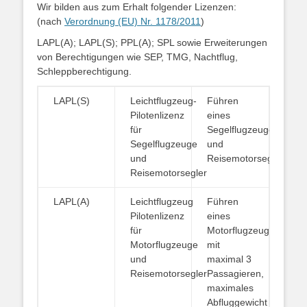
Wir bilden aus zum Erhalt folgender Lizenzen:
(nach
Verordnung (EU) Nr. 1178/2011
)
LAPL(A); LAPL(S); PPL(A); SPL sowie Erweiterungen
von Berechtigungen wie SEP, TMG, Nachtflug,
Schleppberechtigung.
LAPL(S)
Leichtflugzeug-
Führen
Pilotenlizenz
eines
für
Segelflugzeuges
Segelflugzeuge
und
und
Reisemotorsegler
Reisemotorsegler
LAPL(A)
Leichtflugzeug
Führen
Pilotenlizenz
eines
für
Motorflugzeuges
Motorflugzeuge
mit
und
maximal 3
Reisemotorsegler
Passagieren,
maximales
Abfluggewicht