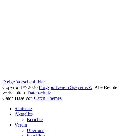
[Zeige Vorschaubilder]
Copyright © 2026
Flugsportverein Speyer e.V.
. Alle Rechte
vorbehalten.
Datenschutz
Catch Base von
Catch Themes
Nach
Startseite
oben
Aktuelles
scrollen
Berichte
Verein
Über uns
Segelflug