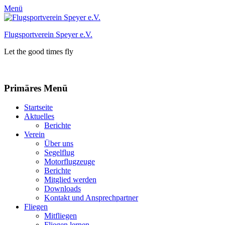
Menü
Flugsportverein Speyer e.V.
Let the good times fly
Facebook
Instagram
Primäres Menü
Zum
Startseite
Inhalt
Aktuelles
springen
Berichte
Verein
Über uns
Segelflug
Motorflugzeuge
Berichte
Mitglied werden
Downloads
Kontakt und Ansprechpartner
Fliegen
Mitfliegen
Fliegen lernen