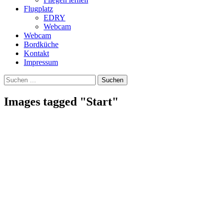
Flugplatz
EDRY
Webcam
Webcam
Bordküche
Kontakt
Impressum
Suchen
Suchen
nach:
Images tagged "Start"