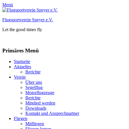
Menü
Flugsportverein Speyer e.V.
Let the good times fly
Facebook
Instagram
Primäres Menü
Zum
Startseite
Inhalt
Aktuelles
springen
Berichte
Verein
Über uns
Segelflug
Motorflugzeuge
Berichte
Mitglied werden
Downloads
Kontakt und Ansprechpartner
Fliegen
Mitfliegen
Fliegen lernen