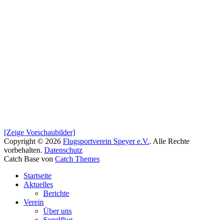
[Zeige Vorschaubilder]
Copyright © 2026
Flugsportverein Speyer e.V.
. Alle Rechte
vorbehalten.
Datenschutz
Catch Base von
Catch Themes
Nach
Startseite
oben
Aktuelles
scrollen
Berichte
Verein
Über uns
Segelflug