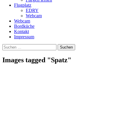
Flugplatz
EDRY
Webcam
Webcam
Bordküche
Kontakt
Impressum
Suchen
Suchen
nach:
Images tagged "Spatz"