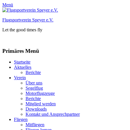
Menü
Flugsportverein Speyer e.V.
Let the good times fly
Facebook
Instagram
Primäres Menü
Zum
Startseite
Inhalt
Aktuelles
springen
Berichte
Verein
Über uns
Segelflug
Motorflugzeuge
Berichte
Mitglied werden
Downloads
Kontakt und Ansprechpartner
Fliegen
Mitfliegen
Fliegen lernen