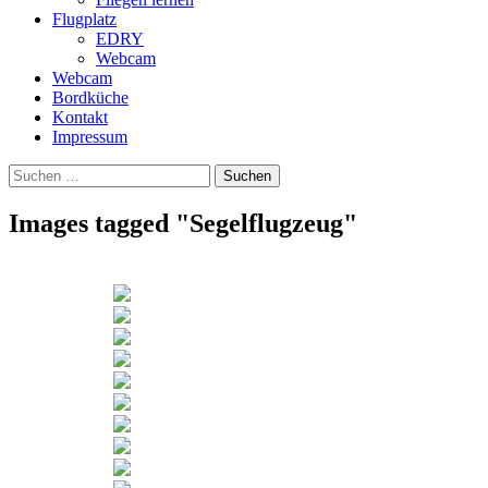
Flugplatz
EDRY
Webcam
Webcam
Bordküche
Kontakt
Impressum
Suchen
Suchen
nach:
Images tagged "Segelflugzeug"