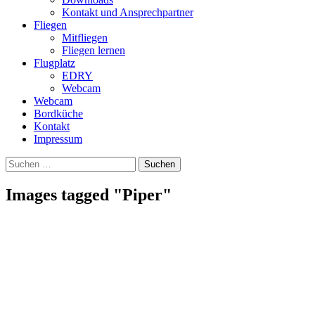
Kontakt und Ansprechpartner
Fliegen
Mitfliegen
Fliegen lernen
Flugplatz
EDRY
Webcam
Webcam
Bordküche
Kontakt
Impressum
Suchen
Suchen
nach:
Images tagged "Piper"