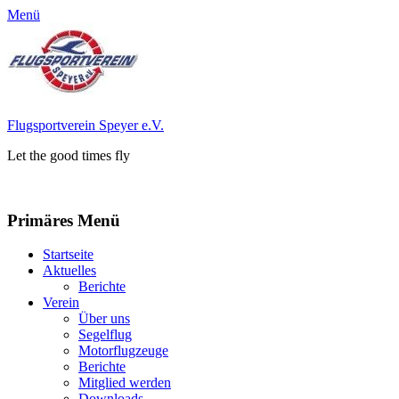
Menü
Flugsportverein Speyer e.V.
Let the good times fly
Facebook
Instagram
Primäres Menü
Zum
Startseite
Inhalt
Aktuelles
springen
Berichte
Verein
Über uns
Segelflug
Motorflugzeuge
Berichte
Mitglied werden
Downloads