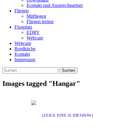
Kontakt und Ansprechpartner
Fliegen
Mitfliegen
Fliegen lernen
Flugplatz
EDRY
Webcam
Webcam
Bordküche
Kontakt
Impressum
Suchen
Suchen
nach:
Images tagged "Hangar"
[ZEIGE EINE SLIDESHOW]