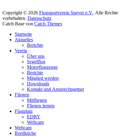
Copyright © 2026
Flugsportverein Speyer e.V.
. Alle Rechte
vorbehalten.
Datenschutz
Catch Base von
Catch Themes
Nach
Startseite
oben
Aktuelles
scrollen
Berichte
Verein
Über uns
Segelflug
Motorflugzeuge
Berichte
Mitglied werden
Downloads
Kontakt und Ansprechpartner
Fliegen
Mitfliegen
Fliegen lernen
Flugplatz
EDRY
Webcam
Webcam
Bordküche