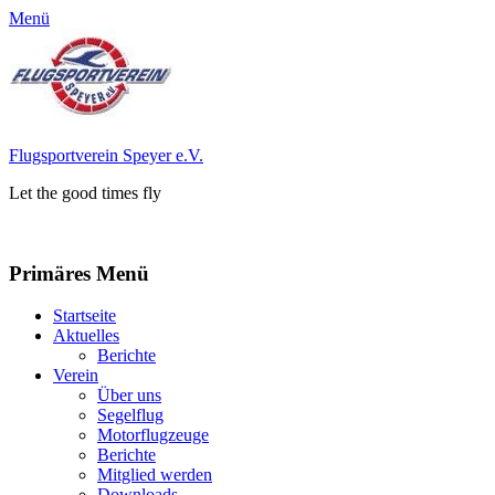
Menü
Flugsportverein Speyer e.V.
Let the good times fly
Facebook
Instagram
Primäres Menü
Zum
Startseite
Inhalt
Aktuelles
springen
Berichte
Verein
Über uns
Segelflug
Motorflugzeuge
Berichte
Mitglied werden
Downloads