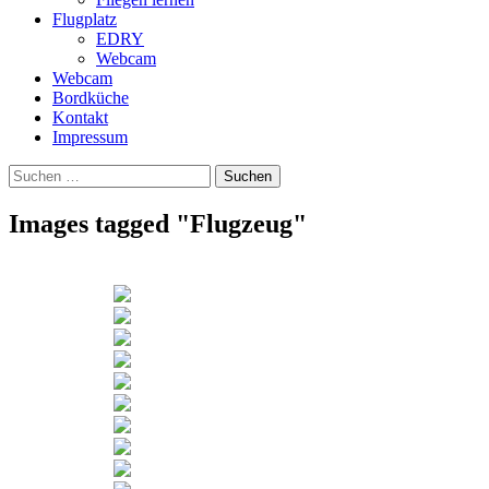
Flugplatz
EDRY
Webcam
Webcam
Bordküche
Kontakt
Impressum
Suchen
Suchen
nach:
Images tagged "Flugzeug"