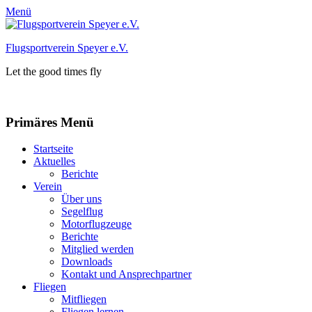
Menü
Flugsportverein Speyer e.V.
Let the good times fly
Facebook
Instagram
Primäres Menü
Zum
Startseite
Inhalt
Aktuelles
springen
Berichte
Verein
Über uns
Segelflug
Motorflugzeuge
Berichte
Mitglied werden
Downloads
Kontakt und Ansprechpartner
Fliegen
Mitfliegen
Fliegen lernen