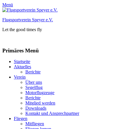
Menü
Flugsportverein Speyer e.V.
Let the good times fly
Facebook
Instagram
Primäres Menü
Zum
Startseite
Inhalt
Aktuelles
springen
Berichte
Verein
Über uns
Segelflug
Motorflugzeuge
Berichte
Mitglied werden
Downloads
Kontakt und Ansprechpartner
Fliegen
Mitfliegen
Fliegen lernen