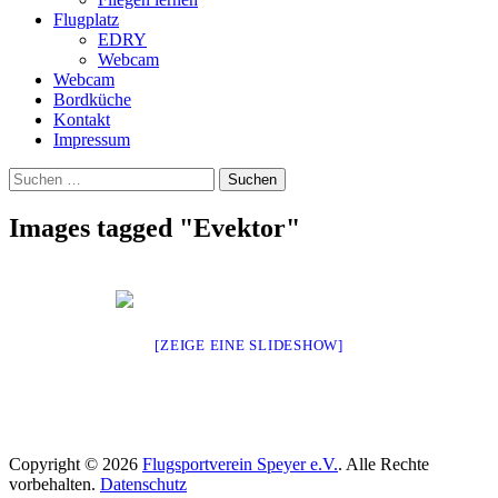
Flugplatz
EDRY
Webcam
Webcam
Bordküche
Kontakt
Impressum
Suchen
Suchen
nach:
Images tagged "Evektor"
[ZEIGE EINE SLIDESHOW]
Copyright © 2026
Flugsportverein Speyer e.V.
. Alle Rechte
vorbehalten.
Datenschutz