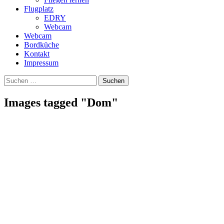
Flugplatz
EDRY
Webcam
Webcam
Bordküche
Kontakt
Impressum
Suchen
Suchen
nach:
Images tagged "Dom"