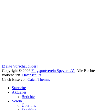
[Zeige Vorschaubilder]
Copyright © 2026
Flugsportverein Speyer e.V.
. Alle Rechte
vorbehalten.
Datenschutz
Catch Base von
Catch Themes
Nach
Startseite
oben
Aktuelles
scrollen
Berichte
Verein
Über uns
Segelflug