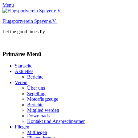
Menü
Flugsportverein Speyer e.V.
Let the good times fly
Facebook
Instagram
Primäres Menü
Zum
Startseite
Inhalt
Aktuelles
springen
Berichte
Verein
Über uns
Segelflug
Motorflugzeuge
Berichte
Mitglied werden
Downloads
Kontakt und Ansprechpartner
Fliegen
Mitfliegen
Fliegen lernen